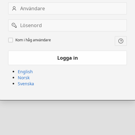
Användarnamn
Lösenord
Kom
Kom i håg användare
ihåg
användare
Logga in
English
Norsk
Svenska