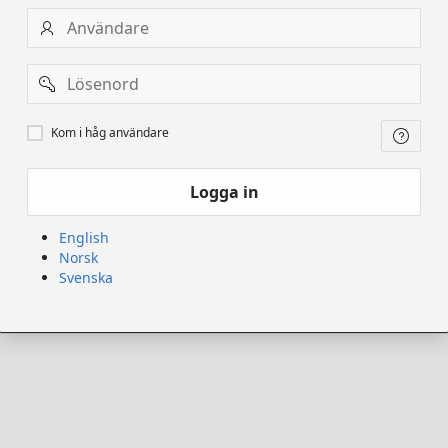
Användarnamn
Lösenord
Kom
Kom i håg användare
ihåg
användare
Logga in
English
Norsk
Svenska