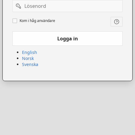
Lösenord
Kom
Kom i håg användare
ihåg
användare
Logga in
English
Norsk
Svenska