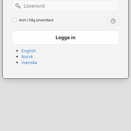
Lösenord
Kom
Kom i håg användare
ihåg
användare
Logga in
English
Norsk
Svenska