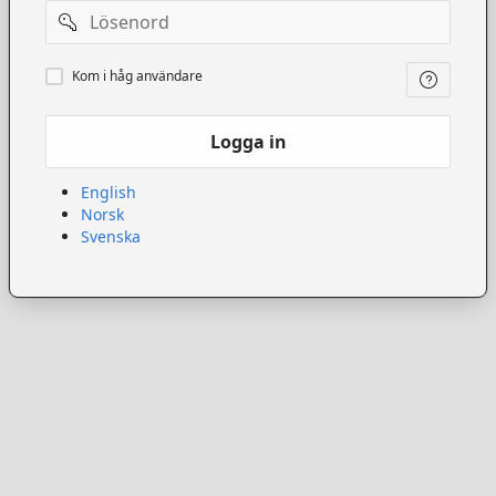
Lösenord
Kom
Kom i håg användare
ihåg
användare
Logga in
English
Norsk
Svenska