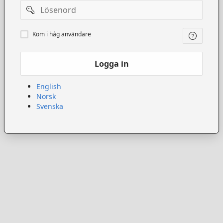
Lösenord
Kom
Kom i håg användare
ihåg
användare
Logga in
English
Norsk
Svenska