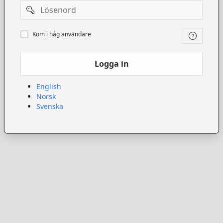
Lösenord
Kom
Kom i håg användare
ihåg
användare
Logga in
English
Norsk
Svenska