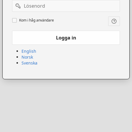
Lösenord
Kom
Kom i håg användare
ihåg
användare
Logga in
English
Norsk
Svenska