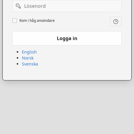
Lösenord
Kom
Kom i håg användare
ihåg
användare
Logga in
English
Norsk
Svenska