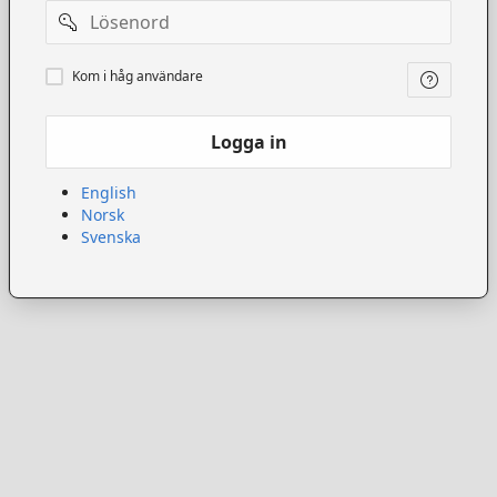
Lösenord
Kom
Kom i håg användare
ihåg
användare
Logga in
English
Norsk
Svenska