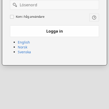
Lösenord
Kom
Kom i håg användare
ihåg
användare
Logga in
English
Norsk
Svenska