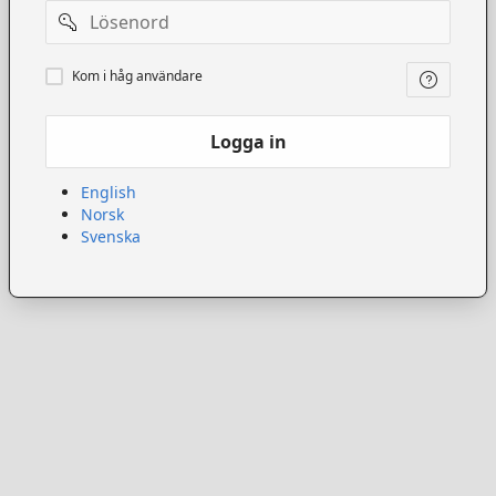
Lösenord
Kom
Kom i håg användare
ihåg
användare
Logga in
English
Norsk
Svenska