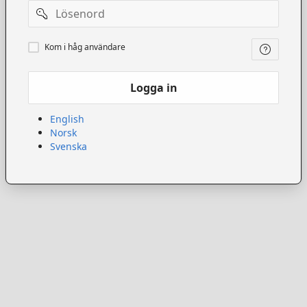
Lösenord
Kom
Kom i håg användare
ihåg
användare
Logga in
English
Norsk
Svenska