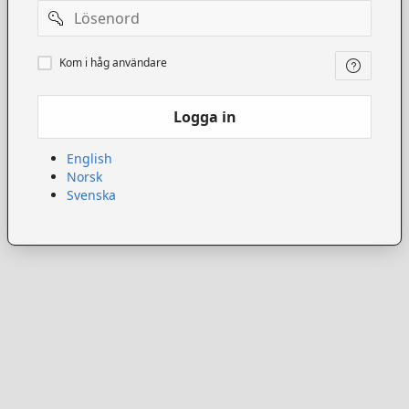
Lösenord
Kom
Kom i håg användare
ihåg
användare
Logga in
English
Norsk
Svenska