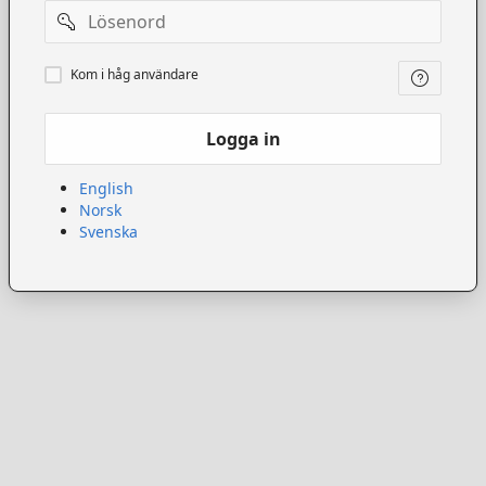
Lösenord
Kom
Kom i håg användare
ihåg
användare
Logga in
English
Norsk
Svenska