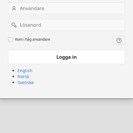
Användarnamn
Lösenord
Kom
Kom i håg användare
ihåg
användare
Logga in
English
Norsk
Svenska