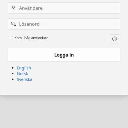
Användarnamn
Lösenord
Kom
Kom i håg användare
ihåg
användare
Logga in
English
Norsk
Svenska