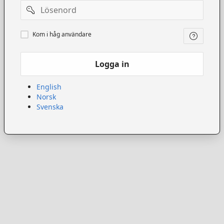
Lösenord
Kom
Kom i håg användare
ihåg
användare
Logga in
English
Norsk
Svenska