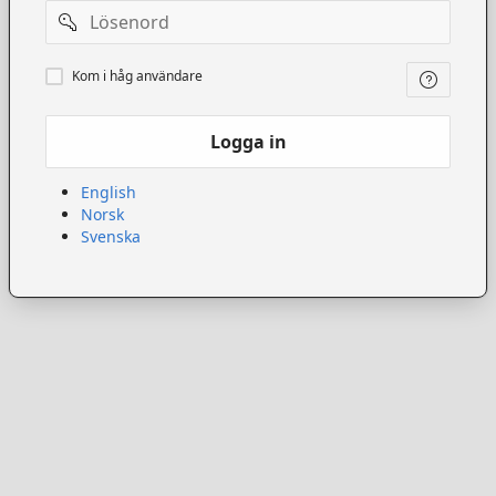
Lösenord
Kom
Kom i håg användare
ihåg
användare
Logga in
English
Norsk
Svenska