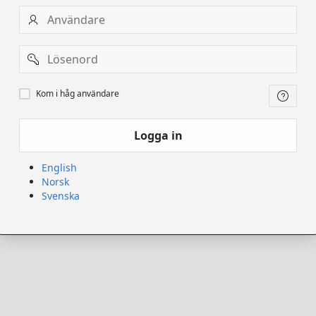
Användarnamn
Lösenord
Kom
Kom i håg användare
ihåg
användare
Logga in
English
Norsk
Svenska