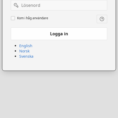
Lösenord
Kom
Kom i håg användare
ihåg
användare
Logga in
English
Norsk
Svenska