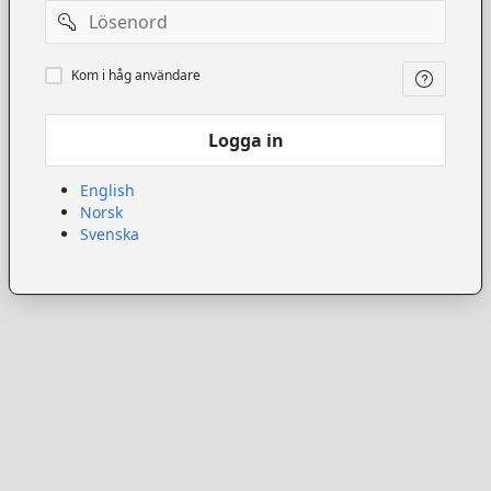
Lösenord
Kom
Kom i håg användare
ihåg
användare
Logga in
English
Norsk
Svenska