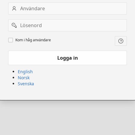
Användarnamn
Lösenord
Kom
Kom i håg användare
ihåg
användare
Logga in
English
Norsk
Svenska