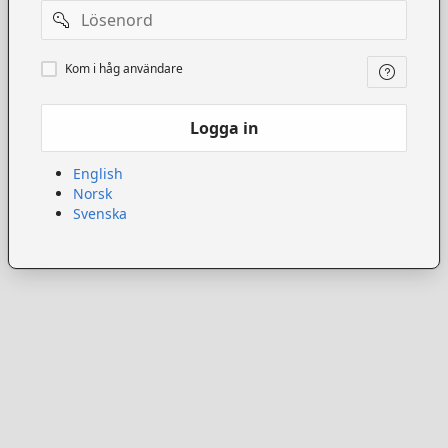
Lösenord
Kom
Kom i håg användare
ihåg
användare
Logga in
English
Norsk
Svenska