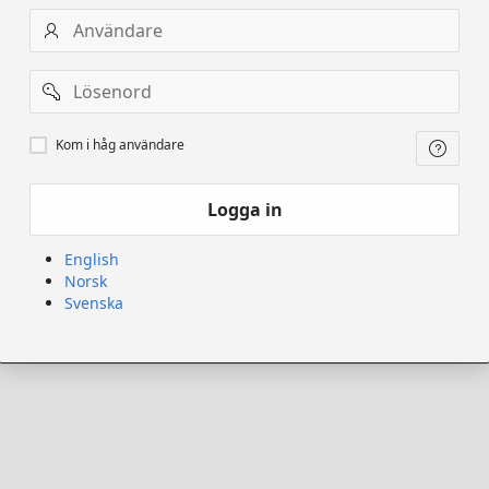
Användarnamn
Lösenord
Kom
Kom i håg användare
ihåg
användare
Logga in
English
Norsk
Svenska