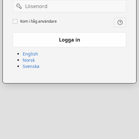
Lösenord
Kom
Kom i håg användare
ihåg
användare
Logga in
English
Norsk
Svenska