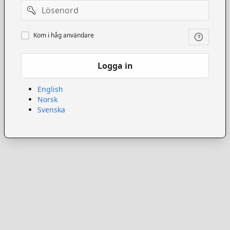
Lösenord
Kom
Kom i håg användare
ihåg
användare
Logga in
English
Norsk
Svenska