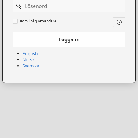
Lösenord
Kom
Kom i håg användare
ihåg
användare
Logga in
English
Norsk
Svenska