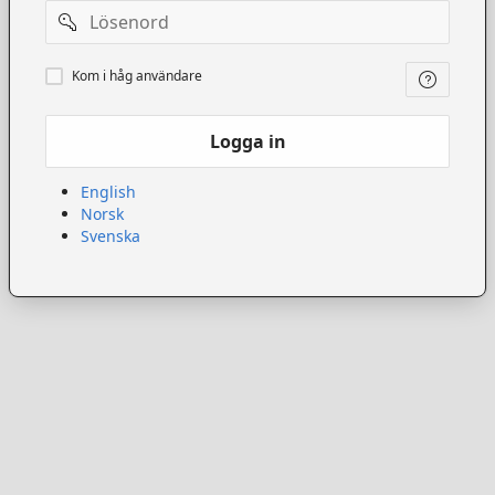
Lösenord
Kom
Kom i håg användare
ihåg
användare
Logga in
English
Norsk
Svenska