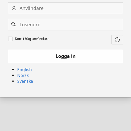
Användarnamn
Lösenord
Kom
Kom i håg användare
ihåg
användare
Logga in
English
Norsk
Svenska