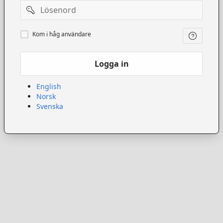
Lösenord
Kom
Kom i håg användare
ihåg
användare
Logga in
English
Norsk
Svenska