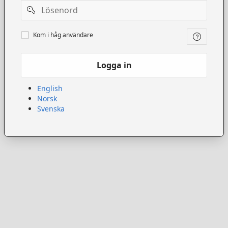
Lösenord
Kom
Kom i håg användare
ihåg
användare
Logga in
English
Norsk
Svenska