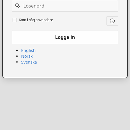
Lösenord
Kom
Kom i håg användare
ihåg
användare
Logga in
English
Norsk
Svenska