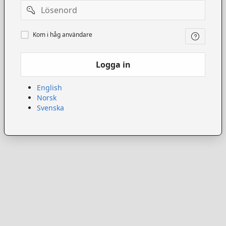
Lösenord
Kom
Kom i håg användare
ihåg
användare
Logga in
English
Norsk
Svenska