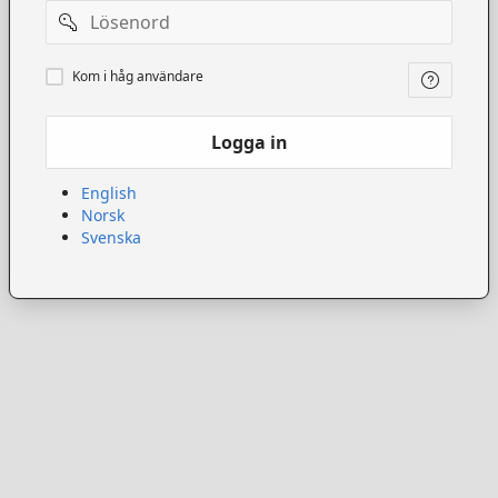
Lösenord
Kom
Kom i håg användare
ihåg
användare
Logga in
English
Norsk
Svenska