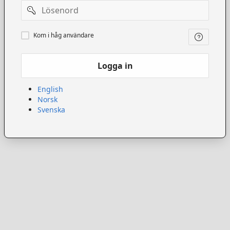
Lösenord
Kom
Kom i håg användare
ihåg
användare
Logga in
English
Norsk
Svenska