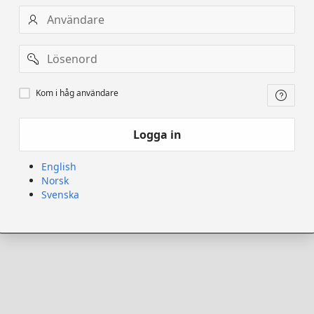
Användarnamn
Lösenord
Kom
Kom i håg användare
ihåg
användare
Logga in
English
Norsk
Svenska