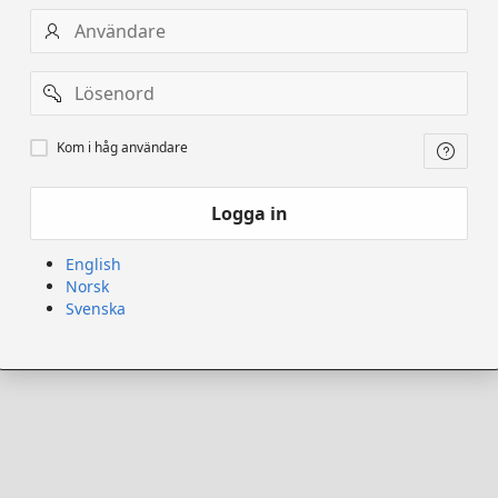
Användarnamn
Lösenord
Kom
Kom i håg användare
ihåg
användare
Logga in
English
Norsk
Svenska