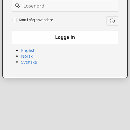
Lösenord
Kom
Kom i håg användare
ihåg
användare
Logga in
English
Norsk
Svenska