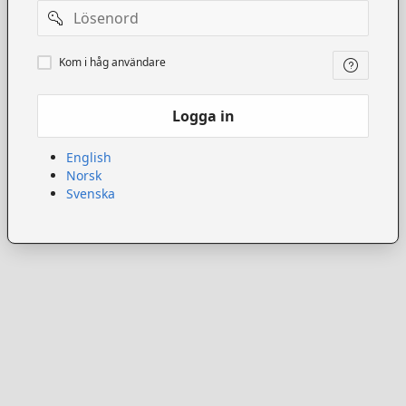
Lösenord
Kom
Kom i håg användare
ihåg
användare
Logga in
English
Norsk
Svenska