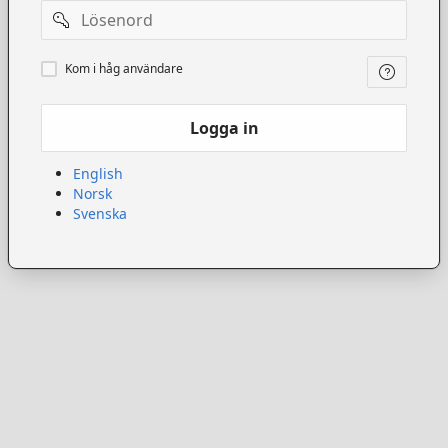
Lösenord
Kom
Kom i håg användare
ihåg
användare
Logga in
English
Norsk
Svenska