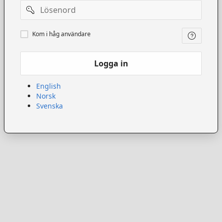
Lösenord
Kom
Kom i håg användare
ihåg
användare
Logga in
English
Norsk
Svenska