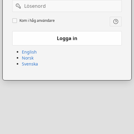
Lösenord
Kom
Kom i håg användare
ihåg
användare
Logga in
English
Norsk
Svenska